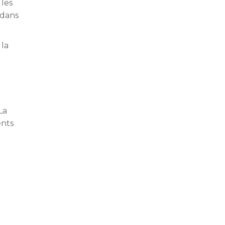
 les
 dans
 la
La
ents