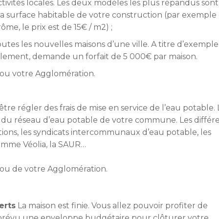
ctivités locales. Les deux modèles les plus répandus sont
 la surface habitable de votre construction (par exemple
e, le prix est de 15€ / m2) ;
utes les nouvelles maisons d’une ville. A titre d’exemple
lement, demande un forfait de 5 000€ par maison.
 ou votre Agglomération.
e régler des frais de mise en service de l’eau potable. 
du réseau d’eau potable de votre commune. Les différ
ions, les syndicats intercommunaux d’eau potable, les
omme Véolia, la SAUR…
 ou de votre Agglomération.
erts
La maison est finie. Vous allez pouvoir profiter de
us prévu une enveloppe budgétaire pour clôturer votre