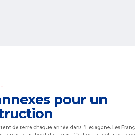
NT
 annexes pour un
truction
ortent de terre chaque année dans l’Hexagone. Les Franç
aison avec un bout de terrain. C’est encore plus vrai dep