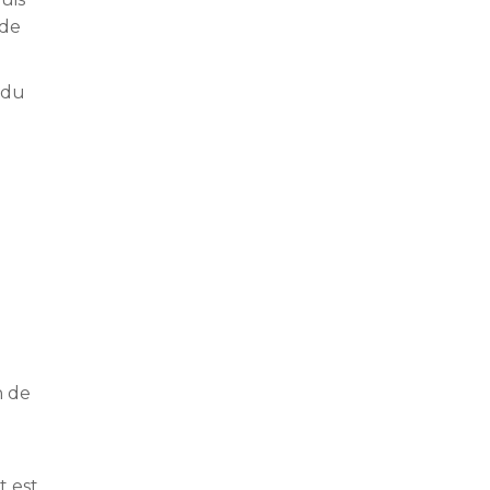
 de
 du
n de
t est