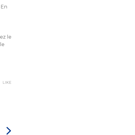
? En
ez le
le
LIKE