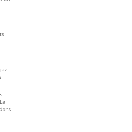
ts
 gaz
s
s
 Le
 dans