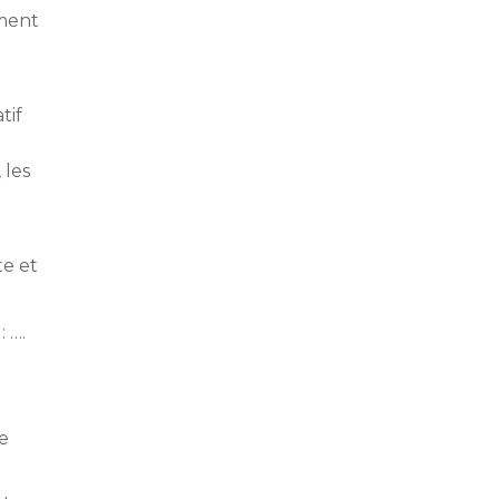
ement
tif
 les
te et
 ….
e